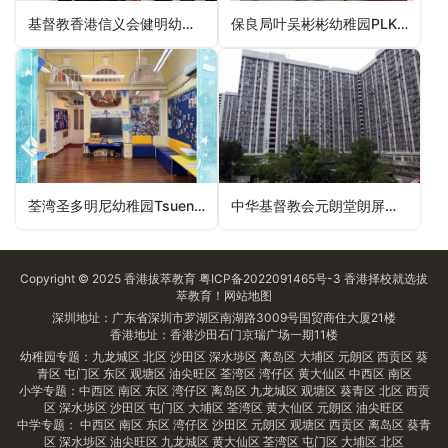
基督教香港信义会健明幼儿学校ELCHK Kin Ming Nursery School（西贡区幼稚园）
保良局叶吴彬彬幼稚园PLK Yip Ng Bun Bun Kindergarten（西贡区幼稚园）
荃湾圣多明尼幼稚园Tsuen Wan St Dominic Savio Kindergarten（幼稚园）
中华基督教会元朗堂朗屏邨真光幼稚园Yuen Long Church (CCC) Long Ping Estate Chan Kwong Kindergarten（元朗区幼稚园）
Copyright © 2025
香港拔萃教育
粤ICP备2022091465号-3
香港择校
就选拔
萃教育！
网站地图
深圳地址：广东省深圳市罗湖区南湖路3009号国贸商住大厦21楼
香港地址：香港沙田石门京瑞广场一期11楼
幼稚园专题：
九龙城区
北区
沙田区
深水埗区
离岛区
大埔区
元朗区
西贡区
葵
青区
屯门区
东区
观塘区
油尖旺区
荃湾区
湾仔区
黄大仙区
中西区
南区
小学专题：
中西区
南区
东区
湾仔区
离岛区
九龙城区
观塘区
葵青区
北区
西贡
区
深水埗区
沙田区
屯门区
大埔区
荃湾区
黄大仙区
元朗区
油尖旺区
中学专题：
中西区
南区
东区
湾仔区
沙田区
元朗区
观塘区
西贡区
离岛区
葵青
区
深水埗区
油尖旺区
九龙城区
黄大仙区
荃湾区
屯门区
大埔区
北区