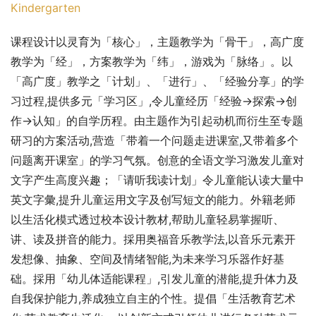
Kindergarten
课程设计以灵育为「核心」，主题教学为「骨干」，高广度
教学为「经」，方案教学为「纬」，游戏为「脉络」。以
「高广度」教学之「计划」、「进行」、「经验分享」的学
习过程,提供多元「学习区」,令儿童经历「经验→探索→创
作→认知」的自学历程。由主题作为引起动机而衍生至专题
研习的方案活动,营造「带着一个问题走进课室,又带着多个
问题离开课室」的学习气氛。创意的全语文学习激发儿童对
文字产生高度兴趣；「请听我读计划」令儿童能认读大量中
英文字彙,提升儿童运用文字及创写短文的能力。外籍老师
以生活化模式透过校本设计教材,帮助儿童轻易掌握听、
讲、读及拼音的能力。採用奥福音乐教学法,以音乐元素开
发想像、抽象、空间及情绪智能,为未来学习乐器作好基
础。採用「幼儿体适能课程」,引发儿童的潜能,提升体力及
自我保护能力,养成独立自主的个性。提倡「生活教育艺术