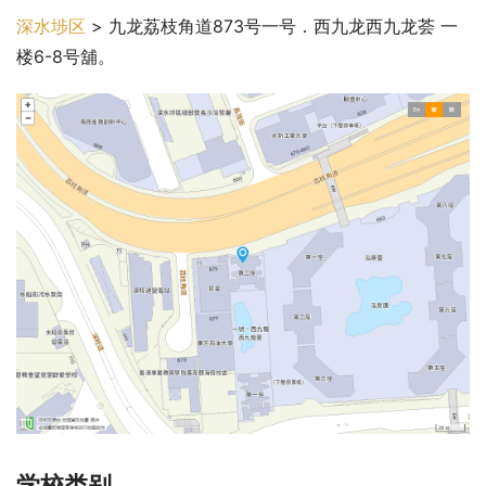
深水埗区
 > 九龙荔枝角道873号一号．西九龙西九龙荟 一
楼6-8号舖。
学校类别