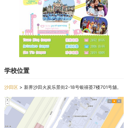
学校位置
沙田区
 > 新界沙田火炭乐景街2-18号银禧荟7楼701号舖。