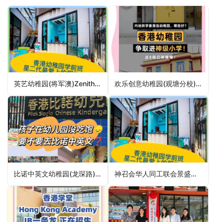
英艺幼稚园(将军澳)Zenith Kindergarten (Tseung Kwan O)（西贡区幼稚园）
欢乐创意幼稚园(观塘分校)Fun Creative Kindergarten (Kwun Tong Branch)（观塘区幼稚园）
比诺中英文幼稚园(龙琛路)Bilok Anglo-Chinese Kindergarten (Lung Sum Avenue)（幼稚园）
神召会华人同工联会景盛幼稚园CCWF King Shing Kindergarten（北区幼稚园）