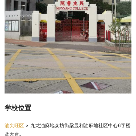
学校位置
油尖旺区
 > 九龙油麻地众坊街梁显利油麻地社区中心6字楼
及天台。