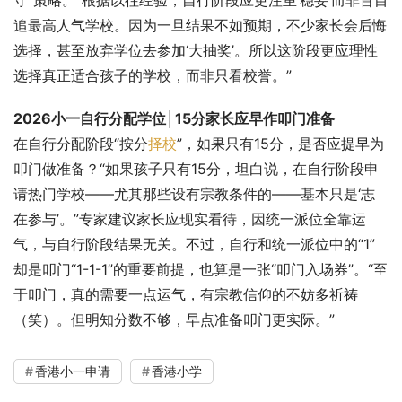
守”策略。“根据以往经验，自行阶段应更注重‘稳妥’而非盲目
追最高人气学校。因为一旦结果不如预期，不少家长会后悔
选择，甚至放弃学位去参加‘大抽奖’。所以这阶段更应理性
选择真正适合孩子的学校，而非只看校誉。”
2026小一自行分配学位│15分家长应早作叩门准备
在自行分配阶段“按分
择校
”，如果只有15分，是否应提早为
叩门做准备？“如果孩子只有15分，坦白说，在自行阶段申
请热门学校——尤其那些设有宗教条件的——基本只是‘志
在参与’。”专家建议家长应现实看待，因统一派位全靠运
气，与自行阶段结果无关。不过，自行和统一派位中的“1”
却是叩门“1-1-1”的重要前提，也算是一张“叩门入场券”。“至
于叩门，真的需要一点运气，有宗教信仰的不妨多祈祷
（笑）。但明知分数不够，早点准备叩门更实际。”
香港小一申请
香港小学