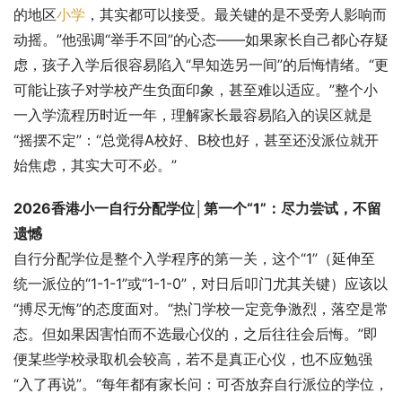
的地区
小学
，其实都可以接受。最关键的是不受旁人影响而
动摇。”他强调“举手不回”的心态——如果家长自己都心存疑
虑，孩子入学后很容易陷入“早知选另一间”的后悔情绪。“更
可能让孩子对学校产生负面印象，甚至难以适应。”整个小
一入学流程历时近一年，理解家长最容易陷入的误区就是
“摇摆不定”：“总觉得A校好、B校也好，甚至还没派位就开
始焦虑，其实大可不必。”
2026香港小一自行分配学位│第一个“1”：尽力尝试，不留
遗憾
自行分配学位是整个入学程序的第一关，这个“1”（延伸至
统一派位的“1-1-1”或“1-1-0”，对日后叩门尤其关键）应该以
“搏尽无悔”的态度面对。“热门学校一定竞争激烈，落空是常
态。但如果因害怕而不选最心仪的，之后往往会后悔。”即
便某些学校录取机会较高，若不是真正心仪，也不应勉强
“入了再说”。“每年都有家长问：可否放弃自行派位的学位，