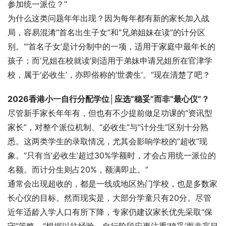
参加统一派位？”
为什么这类问题年年出现？因为每年都有新的家长加入战
局，容易混淆“首名出生子女”和“兄弟姐妹在读”的计分区
别。“‘首名子女’是计分制中的一项，适用于家庭中最年长的
孩子；而‘兄姐在校就读’则适用于弟妹申请兄姐所在官津学
校，属于‘必收生’，亦即俗称的‘世袭生’。”现在清楚了吧？
2026香港小一自行分配学位│应选“稳妥”而非“最心仪”？
尽管新手家长年年有，但也有不少提前做足功课的“资讯型
家长”，对整个派位机制、“必收生”与“计分生”区别十分熟
悉。这两类学生的录取情况，尤其会影响学校的“超收”现
象。“只有当‘必收生’超过30%学额时，才会占用统一派位的
名额。而计分生则占20%，额满即止。”
通常会出现超收的，都是一线或地区热门学校，也是多数家
长心仪的目标。然而现实是，大部分学童只有20分。尽管
近年适龄入学人口有所下降，专家仍建议家长优先采取“保