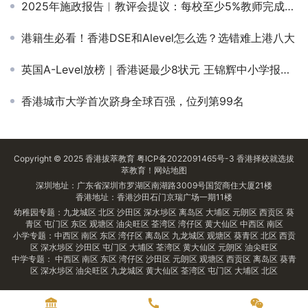
2025年施政报告︱教评会提议：每校至少5%教师完成人工智能基础培训
港籍生必看！香港DSE和Alevel怎么选？选错难上港八大
英国A-Level放榜｜香港诞最少8状元 王锦辉中小学报喜 1人将入读中大医学院
香港城市大学首次跻身全球百强，位列第99名
Copyright © 2025
香港拔萃教育
粤ICP备2022091465号-3
香港择校
就选拔
萃教育！
网站地图
深圳地址：广东省深圳市罗湖区南湖路3009号国贸商住大厦21楼
香港地址：香港沙田石门京瑞广场一期11楼
幼稚园专题：
九龙城区
北区
沙田区
深水埗区
离岛区
大埔区
元朗区
西贡区
葵
青区
屯门区
东区
观塘区
油尖旺区
荃湾区
湾仔区
黄大仙区
中西区
南区
小学专题：
中西区
南区
东区
湾仔区
离岛区
九龙城区
观塘区
葵青区
北区
西贡
区
深水埗区
沙田区
屯门区
大埔区
荃湾区
黄大仙区
元朗区
油尖旺区
中学专题：
中西区
南区
东区
湾仔区
沙田区
元朗区
观塘区
西贡区
离岛区
葵青
区
深水埗区
油尖旺区
九龙城区
黄大仙区
荃湾区
屯门区
大埔区
北区