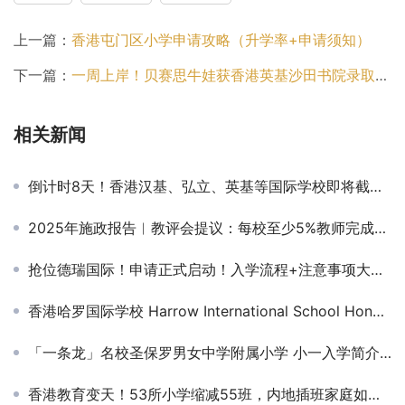
上一篇：
香港屯门区小学申请攻略（升学率+申请须知）
下一篇：
一周上岸！贝赛思牛娃获香港英基沙田书院录取，靠的竟是这个法宝
相关新闻
倒计时8天！香港汉基、弘立、英基等国际学校即将截止申请！错过再等一年！
2025年施政报告︱教评会提议：每校至少5%教师完成人工智能基础培训
抢位德瑞国际！申请正式启动！入学流程+注意事项大公开！
香港哈罗国际学校 Harrow International School Hong Kong
「一条龙」名校圣保罗男女中学附属小学 小一入学简介会
香港教育变天！53所小学缩减55班，内地插班家庭如何抓住机遇？