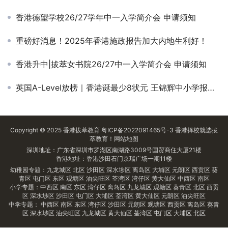
香港德望学校26/27学年中一入学简介会 申请须知
重磅好消息！2025年香港施政报告加大内地生利好！
香港升中|拔萃女书院26/27中一入学简介会 申请须知
英国A-Level放榜｜香港诞最少8状元 王锦辉中小学报喜 1人将入读中大医学院
Copyright © 2025
香港拔萃教育
粤ICP备2022091465号-3
香港择校
就选拔
萃教育！
网站地图
深圳地址：广东省深圳市罗湖区南湖路3009号国贸商住大厦21楼
香港地址：香港沙田石门京瑞广场一期11楼
幼稚园专题：
九龙城区
北区
沙田区
深水埗区
离岛区
大埔区
元朗区
西贡区
葵
青区
屯门区
东区
观塘区
油尖旺区
荃湾区
湾仔区
黄大仙区
中西区
南区
小学专题：
中西区
南区
东区
湾仔区
离岛区
九龙城区
观塘区
葵青区
北区
西贡
区
深水埗区
沙田区
屯门区
大埔区
荃湾区
黄大仙区
元朗区
油尖旺区
中学专题：
中西区
南区
东区
湾仔区
沙田区
元朗区
观塘区
西贡区
离岛区
葵青
区
深水埗区
油尖旺区
九龙城区
黄大仙区
荃湾区
屯门区
大埔区
北区