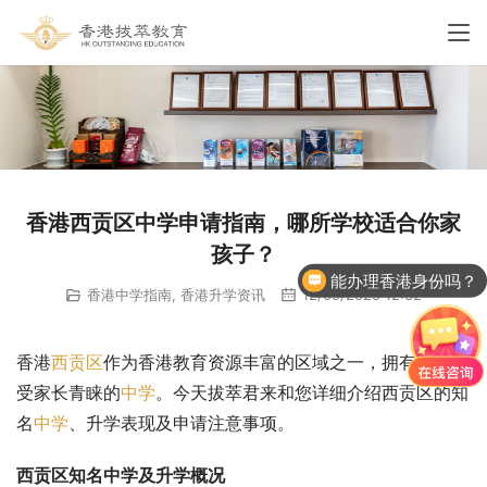
香港西贡区中学申请指南，哪所学校适合你家
孩子？
能办理香港身份吗？
香港中学指南
,
香港升学资讯
12/09/2025 12:32
香港
西贡区
作为香港教育资源丰富的区域之一，拥有多所备
受家长青睐的
中学
。今天拔萃君来和您详细介绍西贡区的知
名
中学
、升学表现及申请注意事项。
西贡区知名中学及升学概况