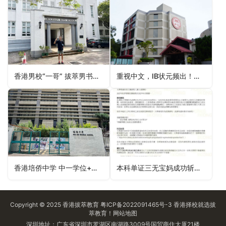
香港男校“一哥” 拔萃男书院考试通知
重视中文，IB状元频出！喜获香港加拿大国际Offer！
香港培侨中学 中一学位+宿位一并拿下
本科单证三无宝妈成功斩获香港都会大学工商管理硕士offer！
Copyright © 2025
香港拔萃教育
粤ICP备2022091465号-3
香港择校
就选拔
萃教育！
网站地图
深圳地址：广东省深圳市罗湖区南湖路3009号国贸商住大厦21楼