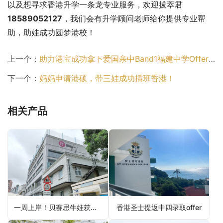
以及想寻求香港升学一条龙专业服务，欢迎拔萃君
18589052127
，我们会有升学顾问老师给你提供专业帮
助，助娃成功圆梦港校！
上一个：
助力港宝成功拿下爱国亲中Band1福建中学Offer！
下一个：
妈妈申请港硕，带三娃成功插班香港！
相关产品
一周上岸！贝赛思牛娃获香港英基沙田书院录取，靠的竟是这个法宝
香港圣士提返中四录取offer