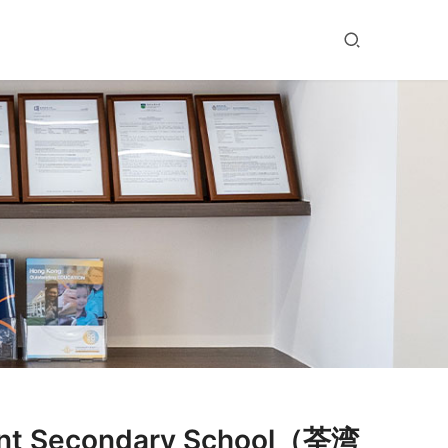
 Secondary School（荃湾