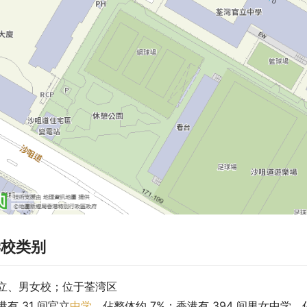
学校类别
立、男女校；位于荃湾区
港有 31 间官立
中学
，佔整体约 7%；香港有 394 间男女中学