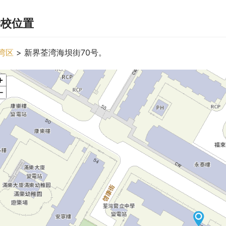
学校位置
湾区
 > 新界荃湾海坝街70号。