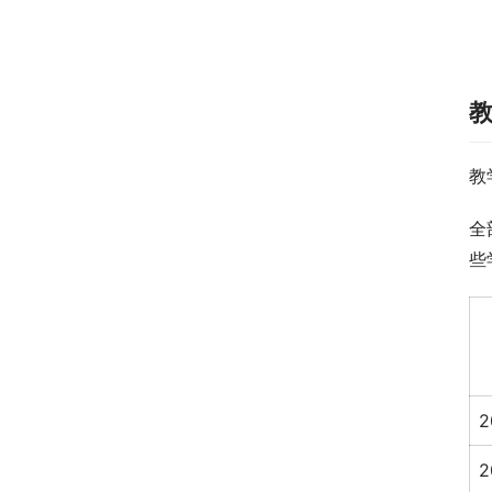
教
全
些
2
2