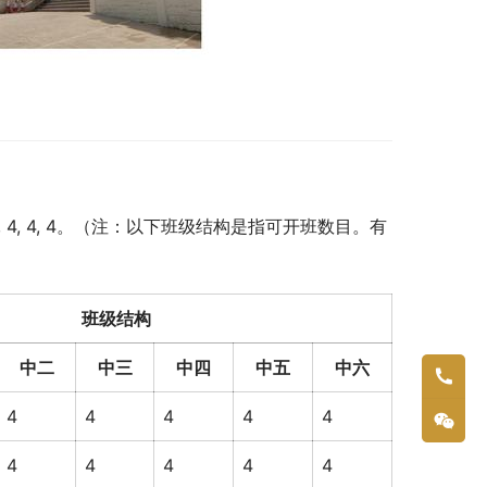
 4, 4, 4。（注：以下班级结构是指可开班数目。有
班级结构
中二
中三
中四
中五
中六
4
4
4
4
4
4
4
4
4
4