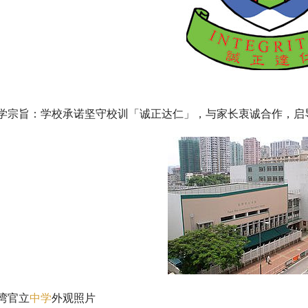
学宗旨：学校承诺坚守校训「诚正达仁」，与家长衷诚合作，启
湾官立
中学
外观照片