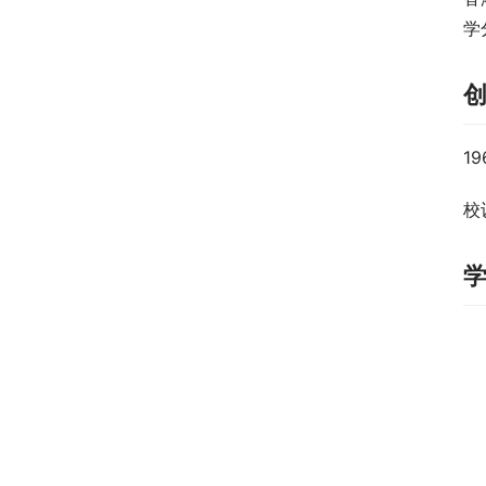
学
1
校