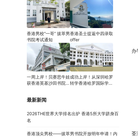
香港男校“一哥” 拔萃男
香港圣士提返中四录取
书院考试通知
offer
办
一周上岸！贝赛思牛娃
成功上岸！从深圳哈罗
获香港英基沙田书院录
转学香港哈罗国际学
取，靠的竟是这个法宝
校，候补转正拿下
Offer！
最新新闻
2026THE世界大学排名出炉 香港5所大学跻身百
名
荃
香港顶尖男校——拔萃男书院开放明年申请！内