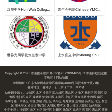
汉华中学Hon Wah College（东区中学）
青年会书院Chinese YMCA College（沙田区中学）
世界龙冈学校刘皇发中学LKWFSL Lau Wong Fat Secondary School（油尖旺区中学）
上水官立中学Sheung Shui Government Secondary School（北区中学）
Copyright © 2025
香港拔萃教育
粤ICP备2022091465号-3
香港择校
就选拔
萃教育！
网站地图
深圳地址：广东省深圳市罗湖区南湖路3009号国贸商住大厦21楼
香港地址：香港沙田石门京瑞广场一期11楼
幼稚园专题：
九龙城区
北区
沙田区
深水埗区
离岛区
大埔区
元朗区
西贡区
葵
青区
屯门区
东区
观塘区
油尖旺区
荃湾区
湾仔区
黄大仙区
中西区
南区
小学专题：
中西区
南区
东区
湾仔区
离岛区
九龙城区
观塘区
葵青区
北区
西贡
区
深水埗区
沙田区
屯门区
大埔区
荃湾区
黄大仙区
元朗区
油尖旺区
中学专题：
中西区
南区
东区
湾仔区
沙田区
元朗区
观塘区
西贡区
离岛区
葵青