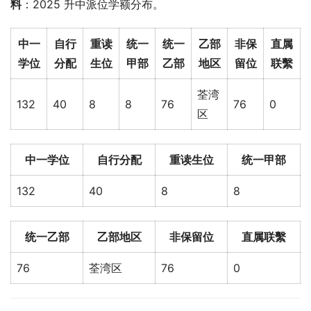
料
：2025 升中派位学额分布。
中一
自行
重读
统一
统一
乙部
非保
直属
学位
分配
生位
甲部
乙部
地区
留位
联繫
荃湾
132
40
8
8
76
76
0
区
中一学位
自行分配
重读生位
统一甲部
132
40
8
8
统一乙部
乙部地区
非保留位
直属联繫
76
荃湾区
76
0