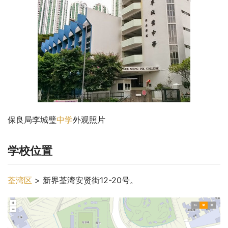
保良局李城璧
中学
外观照片
学校位置
荃湾区
 > 新界荃湾安贤街12-20号。