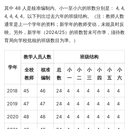
其中 48 人是核准编制内。小一至小六的班数分别是： 4, 4, 
4, 4, 4, 4。以下列出过去六年的班级结构。（注：教师人数
通常是上一个学年的资料；新学年的教师变动，未能及时反
映。另外，新学年（2024/25）的班数暂未可作準，须待教
育局向学校批核的班级数目为準。）
教学人员人数
班级结构
学年
全校
核准
总
小
小
小
小
小
小
教师
编制
数
一
二
三
四
五
六
2018
45
46
24
4
4
4
4
4
4
2019
47
47
24
4
4
4
4
4
4
2020
48
48
24
4
4
4
4
4
4