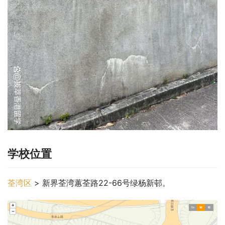
学校位置
荃湾区
 > 新界荃湾蕙荃路22-66号绿杨新邨。