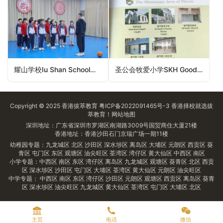
耀山学校Iu Shan School（九龙城区小学）
圣公会牧爱小学SKH Good Shepherd Primary School（九龙城区小学）
Copyright © 2025
香港拔萃教育
粤ICP备2022091465号-3
香港择校
就选拔
萃教育！
网站地图
深圳地址：广东省深圳市罗湖区南湖路3009号国贸商住大厦21楼
香港地址：香港沙田石门京瑞广场一期11楼
幼稚园专题：
九龙城区
北区
沙田区
深水埗区
离岛区
大埔区
元朗区
西贡区
葵
青区
屯门区
东区
观塘区
油尖旺区
荃湾区
湾仔区
黄大仙区
中西区
南区
小学专题：
中西区
南区
东区
湾仔区
离岛区
九龙城区
观塘区
葵青区
北区
西贡
区
深水埗区
沙田区
屯门区
大埔区
荃湾区
黄大仙区
元朗区
油尖旺区
中学专题：
中西区
南区
东区
湾仔区
沙田区
元朗区
观塘区
西贡区
离岛区
葵青
区
深水埗区
油尖旺区
九龙城区
黄大仙区
荃湾区
屯门区
大埔区
北区
主页
电话
微信