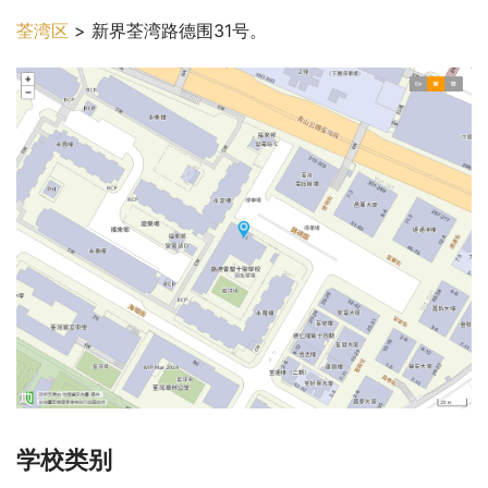
荃湾区
 > 新界荃湾路德围31号。
学校类别