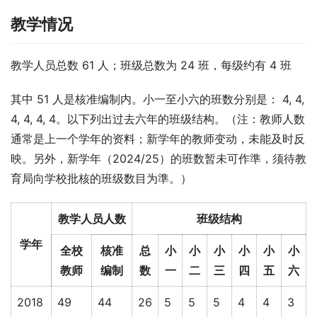
教学情况
教学人员总数 61 人；班级总数为 24 班，每级约有 4 班
其中 51 人是核准编制内。小一至小六的班数分别是： 4, 4, 
4, 4, 4, 4。以下列出过去六年的班级结构。（注：教师人数
通常是上一个学年的资料；新学年的教师变动，未能及时反
映。另外，新学年（2024/25）的班数暂未可作準，须待教
育局向学校批核的班级数目为準。）
教学人员人数
班级结构
学年
全校
核准
总
小
小
小
小
小
小
教师
编制
数
一
二
三
四
五
六
2018
49
44
26
5
5
5
4
4
3