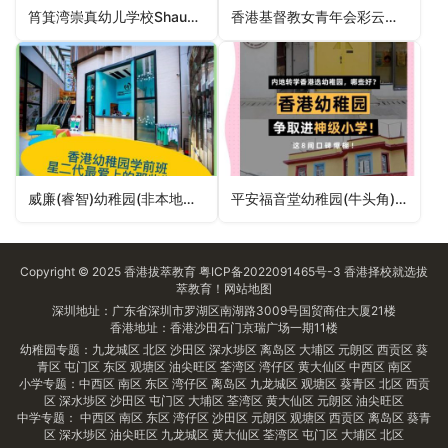
筲箕湾崇真幼儿学校Shaukeiwan Tsung Tsin Nursery School（东区幼稚园）
香港基督教女青年会彩云幼儿学校HKYWCA Choi Wan Nursery School（黄大仙区幼稚园）
威廉(睿智)幼稚园(非本地课程)William (Smart) Kindergarten (Non-Local Stream)（九龙城区幼稚园）
平安福音堂幼稚园(牛头角)Peace Evangelical Centre Kindergarten (Ngau Tau Kok)（观塘区幼稚园）
Copyright © 2025
香港拔萃教育
粤ICP备2022091465号-3
香港择校
就选拔
萃教育！
网站地图
深圳地址：广东省深圳市罗湖区南湖路3009号国贸商住大厦21楼
香港地址：香港沙田石门京瑞广场一期11楼
幼稚园专题：
九龙城区
北区
沙田区
深水埗区
离岛区
大埔区
元朗区
西贡区
葵
青区
屯门区
东区
观塘区
油尖旺区
荃湾区
湾仔区
黄大仙区
中西区
南区
小学专题：
中西区
南区
东区
湾仔区
离岛区
九龙城区
观塘区
葵青区
北区
西贡
区
深水埗区
沙田区
屯门区
大埔区
荃湾区
黄大仙区
元朗区
油尖旺区
中学专题：
中西区
南区
东区
湾仔区
沙田区
元朗区
观塘区
西贡区
离岛区
葵青
区
深水埗区
油尖旺区
九龙城区
黄大仙区
荃湾区
屯门区
大埔区
北区