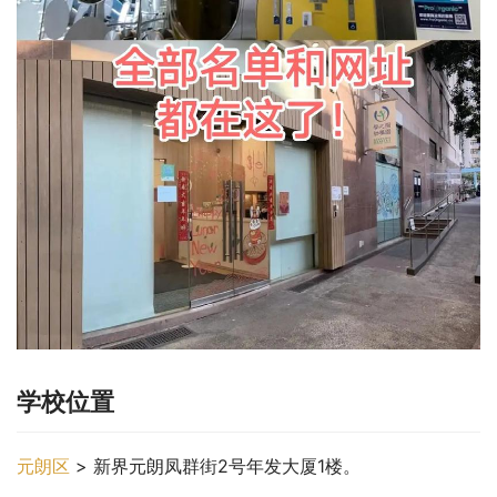
学校位置
元朗区
 > 新界元朗凤群街2号年发大厦1楼。