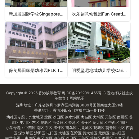
新加坡国际学校Singapore International School (Hong Kong)（南区幼稚园）
欢乐创意幼稚园Fun Creative Kindergarten（西贡区幼稚园）
保良局田家炳幼稚园PLK Tin Ka Ping Kindergarten（葵青区幼稚园）
明爱坚尼地城幼儿学校Caritas Nursery School – Kennedy Town（中西区幼稚园）
Copyright © 2025
香港拔萃教育
粤ICP备2022091465号-3
香港择校
就选拔
萃教育！
网站地图
深圳地址：广东省深圳市罗湖区南湖路3009号国贸商住大厦21楼
香港地址：香港沙田石门京瑞广场一期11楼
幼稚园专题：
九龙城区
北区
沙田区
深水埗区
离岛区
大埔区
元朗区
西贡区
葵
青区
屯门区
东区
观塘区
油尖旺区
荃湾区
湾仔区
黄大仙区
中西区
南区
小学专题：
中西区
南区
东区
湾仔区
离岛区
九龙城区
观塘区
葵青区
北区
西贡
区
深水埗区
沙田区
屯门区
大埔区
荃湾区
黄大仙区
元朗区
油尖旺区
中学专题：
中西区
南区
东区
湾仔区
沙田区
元朗区
观塘区
西贡区
离岛区
葵青