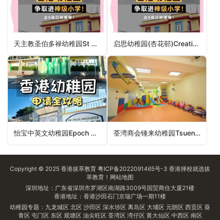
天主教圣伯多禄幼稚园St Peter’s Catholic Kindergarten（南区幼稚园）
启思幼稚园(杏花邨)Creative Kindergarten (Heng Fa Chuen)（东区幼稚园）
怡宝中英文幼稚园Epoch Anglo-Chinese Kindergarten（东区幼稚园）
荃湾商会锺来幼稚园Tsuen Wan Trade Association Chung Loi Kindergarten（葵青区幼稚园）
Copyright © 2025
香港拔萃教育
粤ICP备2022091465号-3
香港择校
就选拔
萃教育！
网站地图
深圳地址：广东省深圳市罗湖区南湖路3009号国贸商住大厦21楼
香港地址：香港沙田石门京瑞广场一期11楼
幼稚园专题：
九龙城区
北区
沙田区
深水埗区
离岛区
大埔区
元朗区
西贡区
葵
青区
屯门区
东区
观塘区
油尖旺区
荃湾区
湾仔区
黄大仙区
中西区
南区