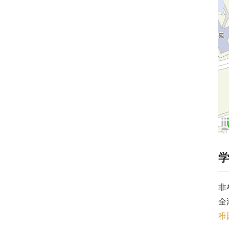
非
全
稚