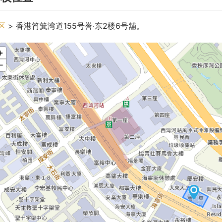
区
 > 香港筲箕湾道155号誉‧东2楼6号舖。