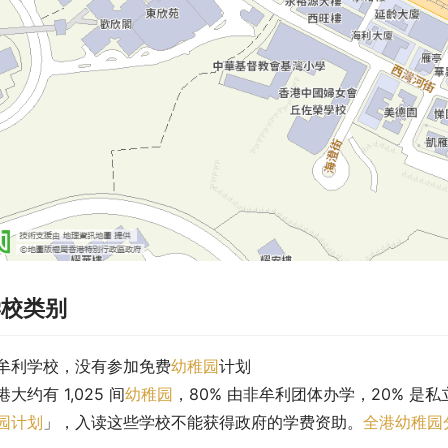
学校类别
牟利学校，没有参加免费
幼稚园
计划
港大约有 1,025 间
幼稚园
，80% 由非牟利团体办学，20% 是
园计划
」，入读这些学校不能获得政府的学费资助。
全港幼稚园