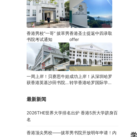
香港男校“一哥” 拔萃男
香港圣士提返中四录取
书院考试通知
offer
一周上岸！贝赛思牛娃
成功上岸！从深圳哈罗
获香港英基沙田书院录
转学香港哈罗国际学
取，靠的竟是这个法宝
校，候补转正拿下
Offer！
最新新闻
2026THE世界大学排名出炉 香港5所大学跻身百
名
香港顶尖男校——拔萃男书院开放明年申请！内