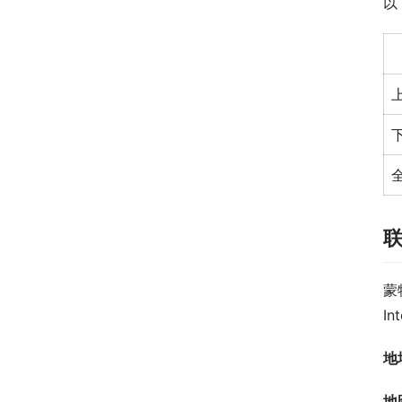
以
蒙
In
地
地