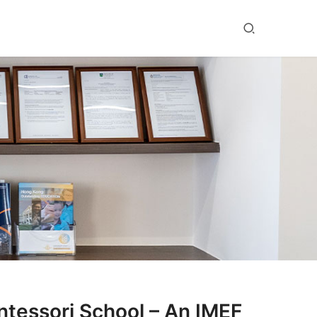
ssori School – An IMEF