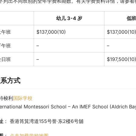
下列出不同班别的全年学费和期数。有关学费资料详情，请参看
幼儿 3-4 岁
低班
上午班
$137,000(10)
$137,000(10
下午班
–
–
全日班
–
$197,500(10
联系方式
特梭利
国际学校
ternational Montessori School – An IMEF School (Aldrich B
址
： 香港筲箕湾道155号誉‧东2楼6号舖
图
： 
点击加载学校地图