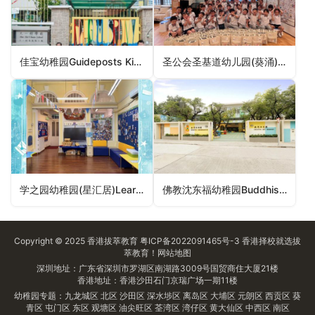
佳宝幼稚园Guideposts Kindergarten（深水埗区幼稚园）
圣公会圣基道幼儿园(葵涌)SKH St Christopher’s Nursery (Kwai Chung)（葵青区幼稚园）
学之园幼稚园(星汇居)Learning Habitat Kindergarten (The Sparkle)（深水埗区幼稚园）
佛教沈东福幼稚园Buddhist Sum Tung Fook Kindergarten（北区幼稚园）
Copyright © 2025
香港拔萃教育
粤ICP备2022091465号-3
香港择校
就选拔
萃教育！
网站地图
深圳地址：广东省深圳市罗湖区南湖路3009号国贸商住大厦21楼
香港地址：香港沙田石门京瑞广场一期11楼
幼稚园专题：
九龙城区
北区
沙田区
深水埗区
离岛区
大埔区
元朗区
西贡区
葵
青区
屯门区
东区
观塘区
油尖旺区
荃湾区
湾仔区
黄大仙区
中西区
南区