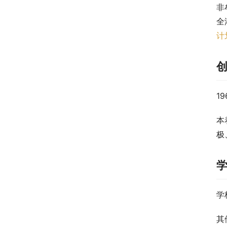
非
全
计
1
本
极
学
其