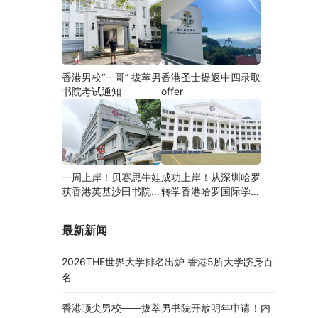
香港男校“一哥” 拔萃男
香港圣士提返中四录取
书院考试通知
offer
一周上岸！贝赛思牛娃
成功上岸！从深圳哈罗
获香港英基沙田书院录
转学香港哈罗国际学
取，靠的竟是这个法宝
校，候补转正拿下
Offer！
最新新闻
2026THE世界大学排名出炉 香港5所大学跻身百
名
香港顶尖男校——拔萃男书院开放明年申请！内