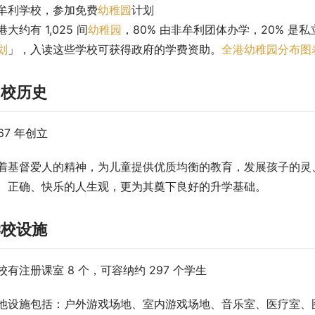
牟利学校，参加免费
幼稚园
计划
港大约有 1,025 间
幼稚园
，80% 由非牟利团体办学，20% 是私
划
」，入读这些学校可获得政府的学费资助。
全港幼稚园分布图
创校历史
967 年创立
着基督爱人的精神，为儿童提供优质均衡的教育，发展孩子的灵
、正确、快乐的人生观，更为其奠下良好的升学基础。
学校设施
校有注册课室 8 个，可容纳约 297 个学生
他设施包括：户外游戏场地、室内游戏场地、音乐室、医疗室、