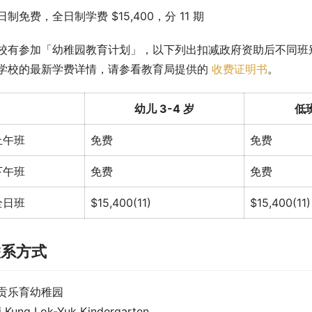
日制免费，全日制学费 $15,400，分 11 期
校有参加「幼稚园教育计划」，以下列出扣减政府资助后不同班
学校的最新学费详情，请参看教育局提供的 
收费证明书
。
幼儿 3-4 岁
低班
上午班
免费
免费
下午班
免费
免费
全日班
$15,400(11)
$15,400(11)
联系方式
贡乐育幼稚园
i Kung Lok-Yuk Kindergarten