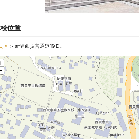
学校位置
贡区
 > 新界西贡普通道19Ｅ。