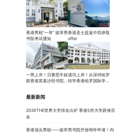
香港男校“一哥” 拔萃男
香港圣士提返中四录取
书院考试通知
offer
一周上岸！贝赛思牛娃
成功上岸！从深圳哈罗
获香港英基沙田书院录
转学香港哈罗国际学
取，靠的竟是这个法宝
校，候补转正拿下
Offer！
最新新闻
2026THE世界大学排名出炉 香港5所大学跻身百
名
香港顶尖男校——拔萃男书院开放明年申请！内