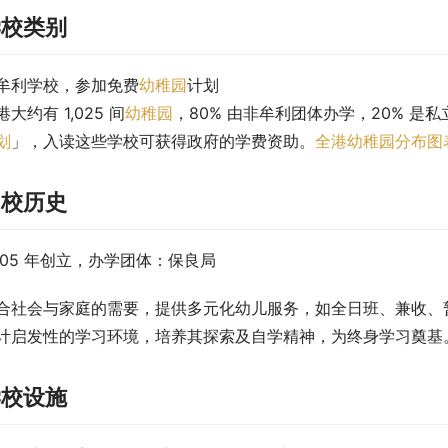
学校类别
牟利学校，参加免费
幼稚园
计划
港大约有 1,025 间
幼稚园
，80% 由非牟利团体办学，20% 是私
划
」，入读这些学校可获得政府的学费资助。
全港幼稚园分布图
创校历史
005 年创立，办学团体：保良局
合社会与家庭的需要，提供多元化幼儿服务，如全日班、兼收、
计启发性的学习环境，培养其探索及自学精神，为终身学习奠基
学校设施