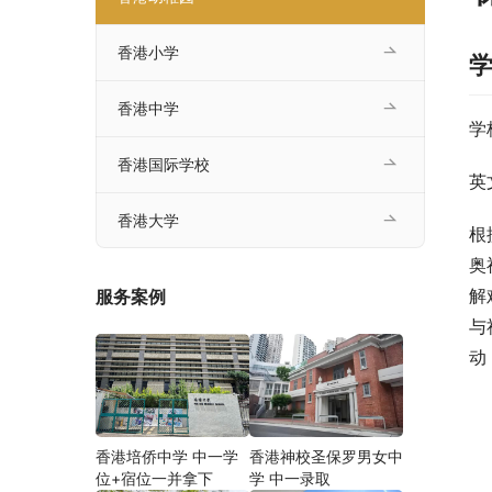
香港小学
香港中学
学
香港国际学校
英
香港大学
根
奥
解
服务案例
与
动
香港培侨中学 中一学
香港神校圣保罗男女中
位+宿位一并拿下
学 中一录取