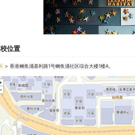
学校位置
区
 > 香港鲗鱼涌基利路1号鲗鱼涌社区综合大楼1楼A。