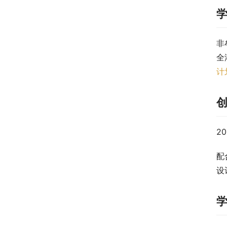
非
全
计
2
配
设