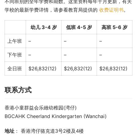
不同班别的全年学费和期数。这里资料每年十月更新，有关
学校的最新学费详情，请参看教育局提供的 
收费证明书
。
幼儿 3-4 岁
低班 4-5 岁
高班 5-6 岁
上午班
–
–
–
下午班
–
–
–
全日班
$26,832(12)
$26,832(12)
$26,832(12)
联系方式
香港小童群益会乐緻幼稚园(湾仔)
BGCAHK Cheerland Kindergarten (Wanchai)
地址
： 香港湾仔骆克道3号2楼及4楼