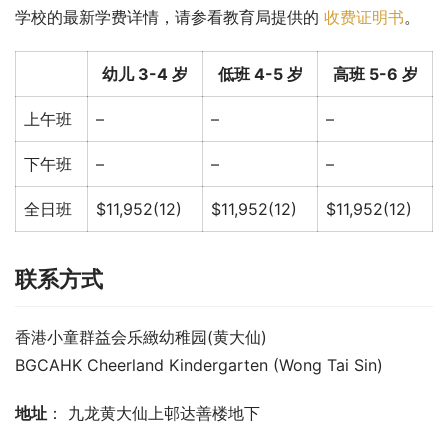
学校的最新学费详情，请参看教育局提供的 
收费证明书
。
幼儿 3-4 岁
低班 4-5 岁
高班 5-6 岁
上午班
–
–
–
下午班
–
–
–
全日班
$11,952(12)
$11,952(12)
$11,952(12)
联系方式
香港小童群益会乐緻幼稚园(黄大仙)
BGCAHK Cheerland Kindergarten (Wong Tai Sin)
地址
： 九龙黄大仙上邨达善楼地下