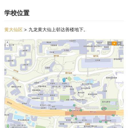
学校位置
黄大仙区
 > 九龙黄大仙上邨达善楼地下。