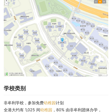
学校类别
非牟利学校，参加免费
幼稚园
计划
全港大约有 1,025 间
幼稚园
，80% 由非牟利团体办学，