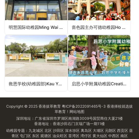
明慧国际幼稚园Ming Wai International Kindergarten（东区幼稚园）
啬色园主办可德幼稚园Ho Tak Kindergarten (Sponsored By Sik Sik Yuen)（黄大仙区幼稚园）
救恩学校(幼稚园部)Kau Yan School (Kindergarten Section)（中西区幼稚园）
启思小学附属幼稚园Creative Primary School’s Kindergarten（九龙城区幼稚园）
Copyright © 2025
香港拔萃教育
粤ICP备2022091465号-3
香港择校
就选拔
萃教育！
网站地图
深圳地址：广东省深圳市罗湖区南湖路3009号国贸商住大厦21楼
香港地址：香港沙田石门京瑞广场一期11楼
幼稚园专题：
九龙城区
北区
沙田区
深水埗区
离岛区
大埔区
元朗区
西贡区
葵
青区
屯门区
东区
观塘区
油尖旺区
荃湾区
湾仔区
黄大仙区
中西区
南区