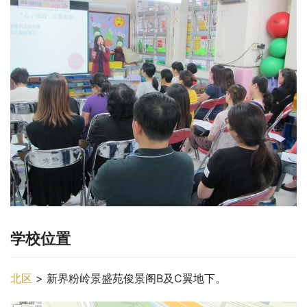
学校位置
北区
 > 新界粉岭景盛苑俊景阁B及C翼地下。