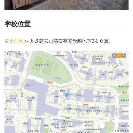
学校位置
黄大仙区
 > 九龙慈云山慈安苑安欣阁地下B＆Ｃ翼。