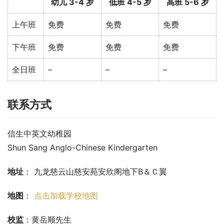
幼儿 3-4 岁
低班 4-5 岁
高班 5-6 岁
上午班
免费
免费
免费
下午班
免费
免费
免费
全日班
–
–
–
联系方式
信生中英文幼稚园
Shun Sang Anglo-Chinese Kindergarten
地址
： 九龙慈云山慈安苑安欣阁地下B＆Ｃ翼
地图
： 
点击加载学校地图
校监
：黄岳顺先生