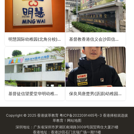
明慧国际幼稚园(北角分校)Ming Wai International Kindergarten (North Point Branch)（东区幼稚园）
基督教香港信义会沙田信义幼稚园ELCHK Shatin Lutheran Kindergarten（沙田区幼稚园）
基督徒信望爱堂华明幼稚园Christian the Faith Hope Love Church Wah Ming Kindergarten（北区幼稚园）
保良局唐楚男(沥源)幼稚园PLK Tong Chor Nam (Lek Yuen) Kindergarten（沙田区幼稚园）
Copyright © 2025
香港拔萃教育
粤ICP备2022091465号-3
香港择校
就选拔
萃教育！
网站地图
深圳地址：广东省深圳市罗湖区南湖路3009号国贸商住大厦21楼
香港地址：香港沙田石门京瑞广场一期11楼