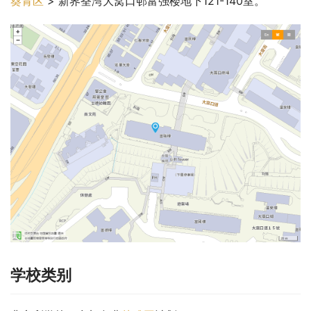
葵青区
 > 新界荃湾大窝口邨富强楼地下121-140室。
学校类别