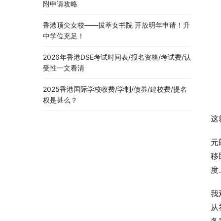
附申请攻略
香港顶尖女校——拔萃女书院 开放明年申请！升
中学位充足！
2026年香港DSE考试时间表/报名资格/考试费/认
受性一文看清
2025香港国际学校收费/学制/债券/建校费/提名
权是甚么？
这
元
移
度
我
从
备