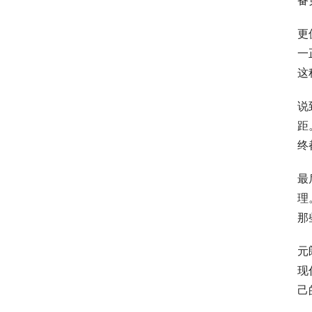
更
一
这
说
距
终
最
理
那
元
现
己