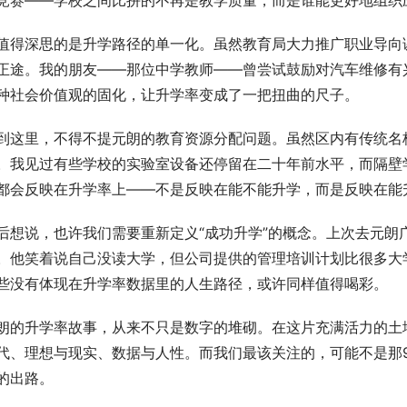
值得深思的是升学路径的单一化。虽然教育局大力推广职业导向
正途。我的朋友——那位中学教师——曾尝试鼓励对汽车维修有兴
种社会价值观的固化，让升学率变成了一把扭曲的尺子。
到这里，不得不提元朗的教育资源分配问题。虽然区内有传统名
。我见过有些学校的实验室设备还停留在二十年前水平，而隔壁
都会反映在升学率上——不是反映在能不能升学，而是反映在能
后想说，也许我们需要重新定义“成功升学”的概念。上次去元朗
。他笑着说自己没读大学，但公司提供的管理培训计划比很多大
些没有体现在升学率数据里的人生路径，或许同样值得喝彩。
朗的升学率故事，从来不只是数字的堆砌。在这片充满活力的土
代、理想与现实、数据与人性。而我们最该关注的，可能不是那9
的出路。