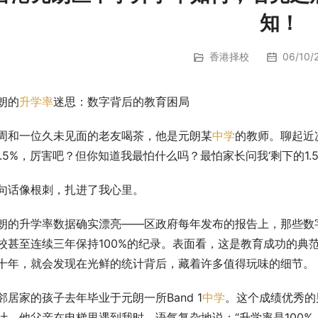
知！
香港择校
06/10/2
朗的
升学率
迷思：数字背后的教育困局
周和一位久未见面的老友喝茶，他是元朗某
中学
的教师。聊起近
8.5%，厉害吧？但你知道我最怕什么吗？最怕家长问我‘剩下的1.5
句话像根刺，扎进了我心里。
朗的升学率数据确实漂亮——区政府每年发布的报告上，那些数
校甚至连续三年保持100%的纪录。表面看，这是教育成功的典
十年，就会发现在光鲜的统计背后，藏着许多值得玩味的细节。
邻居家的孩子去年毕业于元朗一所Band 1
中学
。这个成绩优秀的
计。他父亲在电梯里遇到我时，语气复杂地说：“升学率是100%