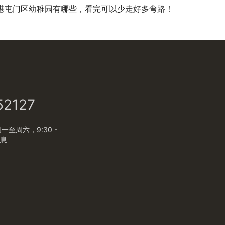
港屯门区幼稚园有哪些，看完可以少走好多弯路！
52127
至周六，9:30 -
休息