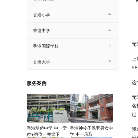
香港小学
香港中学
元
香港国际学校
上
香港大学
9
这
服务案例
元
名
过
香港培侨中学 中一学
香港神校圣保罗男女中
我
位+宿位一并拿下
学 中一录取
设