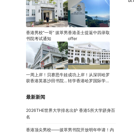
香港男校“一哥” 拔萃男
香港圣士提返中四录取
书院考试通知
offer
一周上岸！贝赛思牛娃
成功上岸！从深圳哈罗
获香港英基沙田书院录
转学香港哈罗国际学
取，靠的竟是这个法宝
校，候补转正拿下
Offer！
最新新闻
2026THE世界大学排名出炉 香港5所大学跻身百
名
香港顶尖男校——拔萃男书院开放明年申请！内