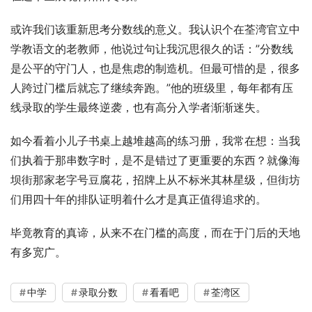
或许我们该重新思考分数线的意义。我认识个在荃湾官立中
学教语文的老教师，他说过句让我沉思很久的话：”分数线
是公平的守门人，也是焦虑的制造机。但最可惜的是，很多
人跨过门槛后就忘了继续奔跑。”他的班级里，每年都有压
线录取的学生最终逆袭，也有高分入学者渐渐迷失。
如今看着小儿子书桌上越堆越高的练习册，我常在想：当我
们执着于那串数字时，是不是错过了更重要的东西？就像海
坝街那家老字号豆腐花，招牌上从不标米其林星级，但街坊
们用四十年的排队证明着什么才是真正值得追求的。
毕竟教育的真谛，从来不在门槛的高度，而在于门后的天地
有多宽广。
中学
录取分数
看看吧
荃湾区