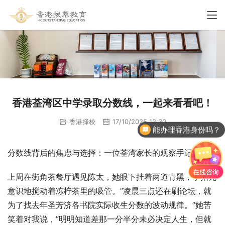
香港荃湾区中学录取分数线，一起来看看吧！
香港择校
17/10/2025 12:30
能办理香港身份吗？
分数线背后的焦虑与选择：一位荃湾家长的观察手记
上周在街角茶餐厅遇见陈太，她眼下挂着两道青黑，手指无
意识地搅动着冻柠茶里的吸管。”凌晨三点还在刷论坛，就
为了找去年圣芳济各书院实际收生分数的波动规律。”她苦
笑着对我说，”明明知道差那一分半分未必决定人生，但就