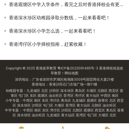
香港观塘区中学入学条件，看完之后对香港择校会有更全面的认知！
香港深水埗区幼稚园录取分数线，一起来看看吧！
香港深水埗区小学怎么选，一起来看看吧！
香港湾仔区小学择校指南，赶紧收藏！
Copyright © 2025
香港拔萃教育
粤ICP备2022091465号-3
香港择校
就选拔
萃教育！
网站地图
深圳地址：广东省深圳市罗湖区南湖路3009号国贸商住大厦21楼
香港地址：香港沙田石门京瑞广场一期11楼
幼稚园专题：
九龙城区
北区
沙田区
深水埗区
离岛区
大埔区
元朗区
西贡区
葵
青区
屯门区
东区
观塘区
油尖旺区
荃湾区
湾仔区
黄大仙区
中西区
南区
小学专题：
中西区
南区
东区
湾仔区
离岛区
九龙城区
观塘区
葵青区
北区
西贡
区
深水埗区
沙田区
屯门区
大埔区
荃湾区
黄大仙区
元朗区
油尖旺区
中学专题：
中西区
南区
东区
湾仔区
沙田区
元朗区
观塘区
西贡区
离岛区
葵青
区
深水埗区
油尖旺区
九龙城区
黄大仙区
荃湾区
屯门区
大埔区
北区