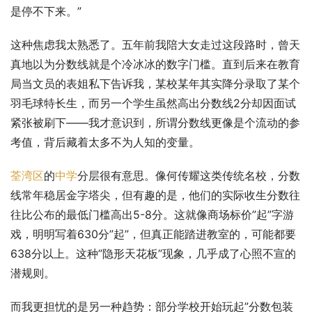
是停不下来。”
这种焦虑我太熟悉了。五年前我陪大女走过这段路时，曾天
真地以为分数线就是个冷冰冰的数字门槛。直到后来在教育
局当文员的表姐私下告诉我，某校某年其实降分录取了某个
羽毛球特长生，而另一个学生虽然高出分数线2分却因面试
紧张被刷下——我才意识到，所谓分数线更像是个流动的参
考值，背后藏着太多不为人知的变量。
荃湾区
的
中学
分层很有意思。像何传耀这类传统名校，分数
线常年稳居金字塔尖，但有趣的是，他们的实际收生分数往
往比公布的最低门槛高出5-8分。这就像商场标价”起”字游
戏，明明写着630分”起”，但真正能踏进教室的，可能都要
638分以上。这种”隐形天花板”现象，几乎成了心照不宣的
潜规则。
而我更担忧的是另一种趋势：部分学校开始玩起”分数包装