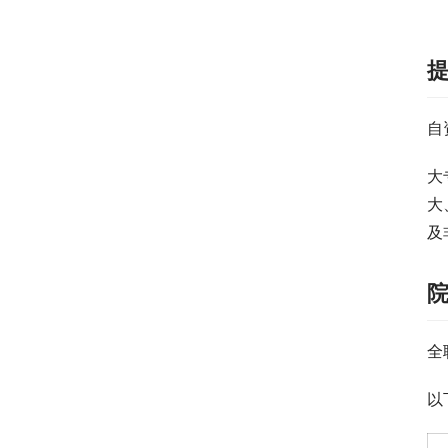
自
大
大
及
全
以