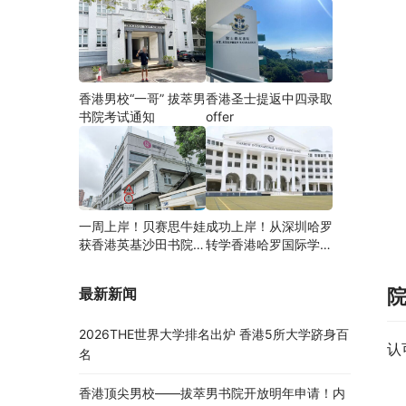
香港男校“一哥” 拔萃男
香港圣士提返中四录取
书院考试通知
offer
一周上岸！贝赛思牛娃
成功上岸！从深圳哈罗
获香港英基沙田书院录
转学香港哈罗国际学
取，靠的竟是这个法宝
校，候补转正拿下
Offer！
最新新闻
2026THE世界大学排名出炉 香港5所大学跻身百
认
名
香港顶尖男校——拔萃男书院开放明年申请！内