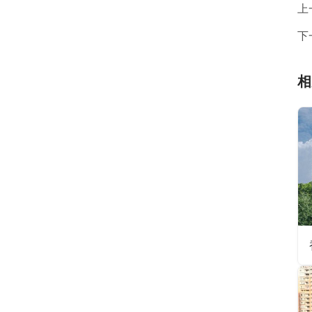
上
下
相