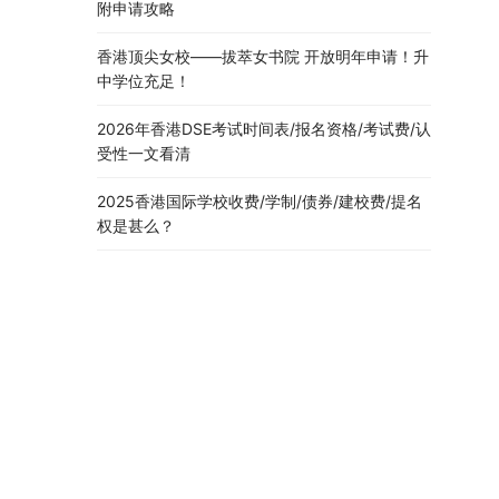
附申请攻略
香港顶尖女校——拔萃女书院 开放明年申请！升
中学位充足！
2026年香港DSE考试时间表/报名资格/考试费/认
受性一文看清
2025香港国际学校收费/学制/债券/建校费/提名
权是甚么？