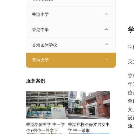
香港小学
香港中学
香港国际学校
学
香港大学
英
香
服务案例
年
位
全
文
设
香港培侨中学 中一学
香港神校圣保罗男女中
流
位+宿位一并拿下
学 中一录取