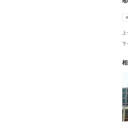
地
上
下
相