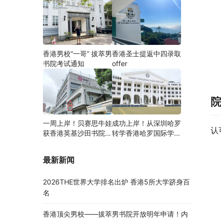
香港男校“一哥” 拔萃男
香港圣士提返中四录取
书院考试通知
offer
一周上岸！贝赛思牛娃
成功上岸！从深圳哈罗
认
获香港英基沙田书院录
转学香港哈罗国际学
取，靠的竟是这个法宝
校，候补转正拿下
Offer！
最新新闻
2026THE世界大学排名出炉 香港5所大学跻身百
名
香港顶尖男校——拔萃男书院开放明年申请！内