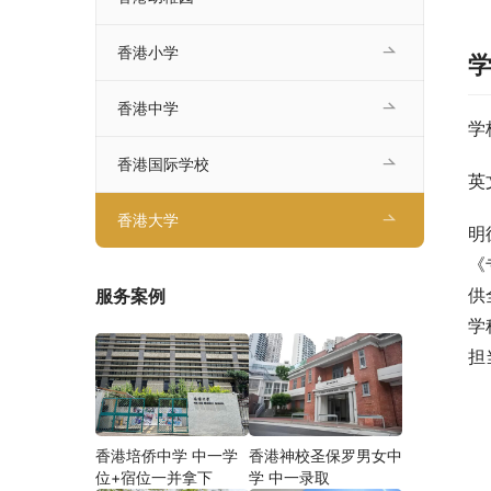
香港小学
香港中学
学
香港国际学校
英
香港大学
明
《
供
服务案例
学
担
香港培侨中学 中一学
香港神校圣保罗男女中
位+宿位一并拿下
学 中一录取