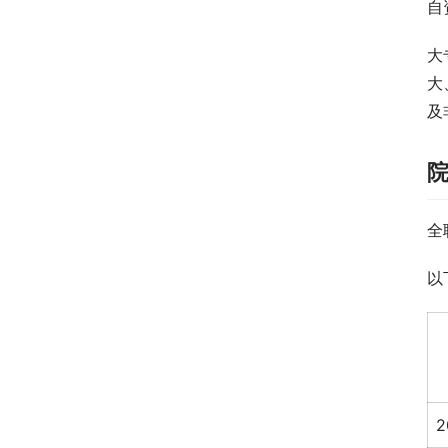
自
大
大
及
全
以
2