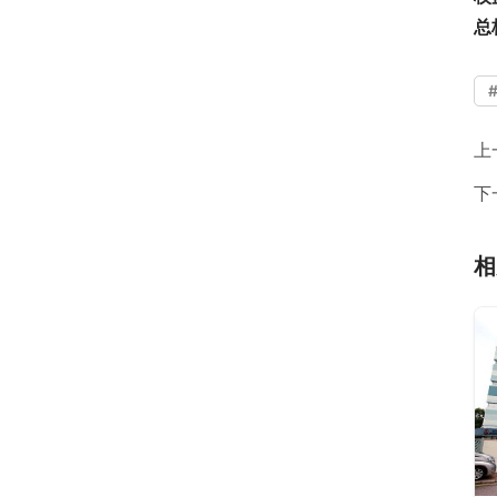
总
上
下
相