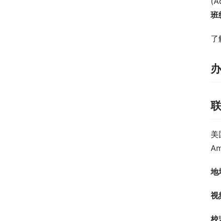
(A
班级
了
美
Am
地
视
校