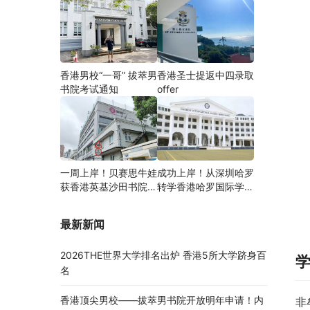
香港男校“一哥” 拔萃男
香港圣士提返中四录取
书院考试通知
offer
一周上岸！贝赛思牛娃
成功上岸！从深圳哈罗
获香港英基沙田书院录
转学香港哈罗国际学
取，靠的竟是这个法宝
校，候补转正拿下
Offer！
最新新闻
2026THE世界大学排名出炉 香港5所大学跻身百
名
香港顶尖男校——拔萃男书院开放明年申请！内
非