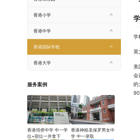
香港小学
香港中学
学
香港国际学校
英
香港大学
美
会
的
服务案例
9
香港培侨中学 中一学
香港神校圣保罗男女中
位+宿位一并拿下
学 中一录取