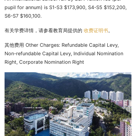
pupil for annum) is S1-S3 $173,900, S4-S5 $152,200, 
S6-S7 $160,100.
有关学费详情，请参看教育局提供的 
收费证明书
。
其他费用 Other Charges: Refundable Capital Levy, 
Non-refundable Capital Levy, Individual Nomination 
Right, Corporate Nomination Right