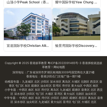
山顶小学Peak School（香港国际学校）
耀中国际学校Yew Chung International School（香港国际学校）
宣道国际学校Christian Alliance International School（香港国际学校）
愉景湾国际学校Discovery Bay International School（香港国际学校）
Copyright © 2025
香港拔萃教育
粤ICP备2022091465号-3
香港择校
就选拔
萃教育！
网站地图
深圳地址：广东省深圳市罗湖区南湖路3009号国贸商住大厦21楼
香港地址：香港沙田石门京瑞广场一期11楼
幼稚园专题：
九龙城区
北区
沙田区
深水埗区
离岛区
大埔区
元朗区
西贡区
葵
青区
屯门区
东区
观塘区
油尖旺区
荃湾区
湾仔区
黄大仙区
中西区
南区
小学专题：
中西区
南区
东区
湾仔区
离岛区
九龙城区
观塘区
葵青区
北区
西贡
区
深水埗区
沙田区
屯门区
大埔区
荃湾区
黄大仙区
元朗区
油尖旺区
中学专题：
中西区
南区
东区
湾仔区
沙田区
元朗区
观塘区
西贡区
离岛区
葵青
区
深水埗区
油尖旺区
九龙城区
黄大仙区
荃湾区
屯门区
大埔区
北区