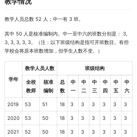
教学情况
教学人员总数 52 人；中一有 3 班。
其中 50 人是核准编制内。中一至中六的班数分别是： 3, 
3, 3, 3, 3, 3。（注：以下班级结构是指可开班数目。有些
学校会将原本班数增加，但学生人数不变。）
教学人员人数
班级结构
学年
全校
核准
总
中
中
中
中
中
中
教师
编制
数
一
二
三
四
五
六
2019
53
51
18
3
3
3
3
3
3
2020
53
50
18
3
3
3
3
3
3
2021
52
50
18
3
3
3
3
3
3