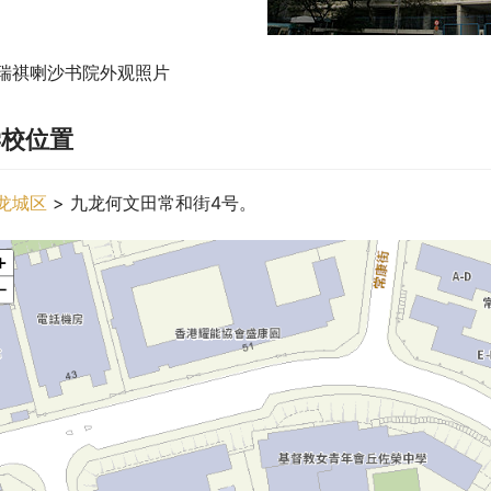
瑞祺喇沙书院外观照片
学校位置
龙城区
 > 九龙何文田常和街4号。