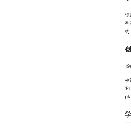
资
香
约
1
校
‘P
pl