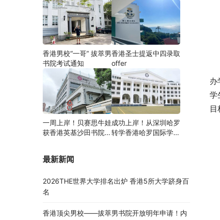
香港男校“一哥” 拔萃男
香港圣士提返中四录取
书院考试通知
offer
办
学
目
一周上岸！贝赛思牛娃
成功上岸！从深圳哈罗
获香港英基沙田书院录
转学香港哈罗国际学
取，靠的竟是这个法宝
校，候补转正拿下
Offer！
最新新闻
2026THE世界大学排名出炉 香港5所大学跻身百
名
香港顶尖男校——拔萃男书院开放明年申请！内