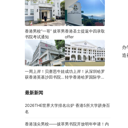
香港男校“一哥” 拔萃男
香港圣士提返中四录取
书院考试通知
offer
办
造
一周上岸！贝赛思牛娃
成功上岸！从深圳哈罗
获香港英基沙田书院录
转学香港哈罗国际学
取，靠的竟是这个法宝
校，候补转正拿下
Offer！
最新新闻
2026THE世界大学排名出炉 香港5所大学跻身百
名
香港顶尖男校——拔萃男书院开放明年申请！内