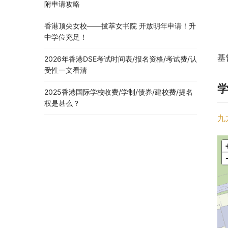
附申请攻略
香港顶尖女校——拔萃女书院 开放明年申请！升
中学位充足！
基
2026年香港DSE考试时间表/报名资格/考试费/认
受性一文看清
2025香港国际学校收费/学制/债券/建校费/提名
权是甚么？
九