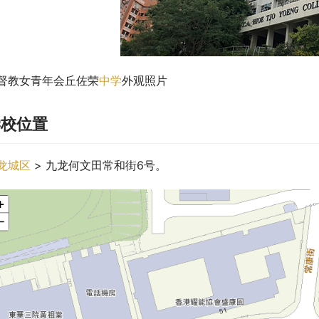
督教女青年会丘佐荣
中学
外观照片
学校位置
龙城区
 > 九龙何文田常和街6号。