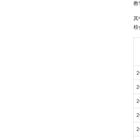
教
其
校
2
2
2
2
2