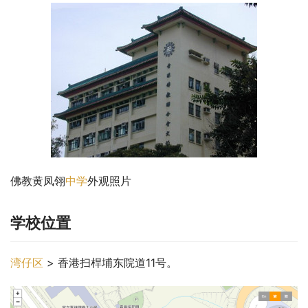
佛教黄凤翎
中学
外观照片
学校位置
湾仔区
 > 香港扫桿埔东院道11号。