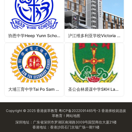
协恩中学Heep Yunn School（九龙城区中学）
沪江维多利亚学校Victoria Shanghai Academy（南区中学）
大埔三育中学Tai Po Sam Yuk Secondary School（大埔区中学）
圣公会林裘谋中学SKH Lam Kau Mow Secondary School（沙田区中学）
Copyright © 2025
香港拔萃教育
粤ICP备2022091465号-3
香港择校
就选拔
萃教育！
网站地图
深圳地址：广东省深圳市罗湖区南湖路3009号国贸商住大厦21楼
香港地址：香港沙田石门京瑞广场一期11楼