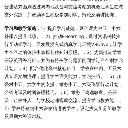
普通话方面则透过与内地及台湾交流考察的机会让学生在课
堂外实践，并鼓励学生积极参加朗诵、辩论及演讲比赛。
学习和教学策略
：1）提升学习成效：延伸课为中五、中六
补课以提升成绩。；2）推动E-learning，透过资讯科技推
行互动式学习；又发展浸入式仿真学习环境VRCave，让学
生在互动的体验中掌握各种知识原理。；3）为新抵港学童
开设英语补习班，并为有特殊学习需要的同学订立个别学习
计划。；4）配合优化高中核心科目，学校在中四、五及六
设立语文增润课，提升学生语文能力，学习技巧。；5）加
强对中五、六学生的支援，举办中五、六级飞跃行动计划，
介绍考试及时间管理技巧。；6）举办「鸣远教室」公开
课，让校外人士与学校老师观摩交流，提升学与教效能。；
7）学校特别为中六奋发精进的学生，设定拔尖组分组教学
及星期六补课时段。