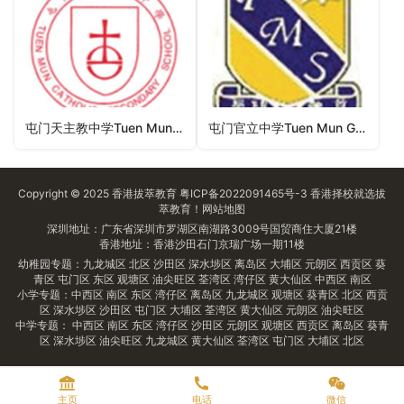
屯门天主教中学Tuen Mun Catholic Secondary School（屯门区中学）
屯门官立中学Tuen Mun Government Secondary School（屯门区中学）
Copyright © 2025
香港拔萃教育
粤ICP备2022091465号-3
香港择校
就选拔
萃教育！
网站地图
深圳地址：广东省深圳市罗湖区南湖路3009号国贸商住大厦21楼
香港地址：香港沙田石门京瑞广场一期11楼
幼稚园专题：
九龙城区
北区
沙田区
深水埗区
离岛区
大埔区
元朗区
西贡区
葵
青区
屯门区
东区
观塘区
油尖旺区
荃湾区
湾仔区
黄大仙区
中西区
南区
小学专题：
中西区
南区
东区
湾仔区
离岛区
九龙城区
观塘区
葵青区
北区
西贡
区
深水埗区
沙田区
屯门区
大埔区
荃湾区
黄大仙区
元朗区
油尖旺区
中学专题：
中西区
南区
东区
湾仔区
沙田区
元朗区
观塘区
西贡区
离岛区
葵青
区
深水埗区
油尖旺区
九龙城区
黄大仙区
荃湾区
屯门区
大埔区
北区
主页
电话
微信