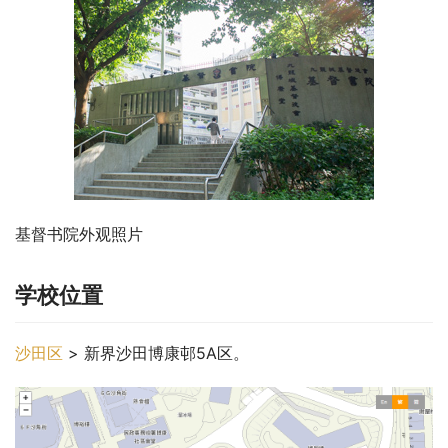
基督书院外观照片
学校位置
沙田区
 > 新界沙田博康邨5A区。