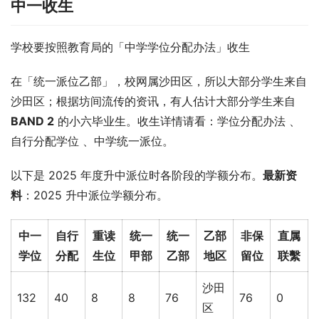
中一收生
学校要按照教育局的「中学学位分配办法」收生
在「统一派位乙部」，校网属沙田区，所以大部分学生来自
沙田区；根据坊间流传的资讯，有人估计大部分学生来自 
BAND 2
 的小六毕业生。收生详情请看：学位分配办法 、
自行分配学位 、中学统一派位。
以下是 2025 年度升中派位时各阶段的学额分布。
最新资
料
：2025 升中派位学额分布。
中一
自行
重读
统一
统一
乙部
非保
直属
学位
分配
生位
甲部
乙部
地区
留位
联繫
沙田
132
40
8
8
76
76
0
区