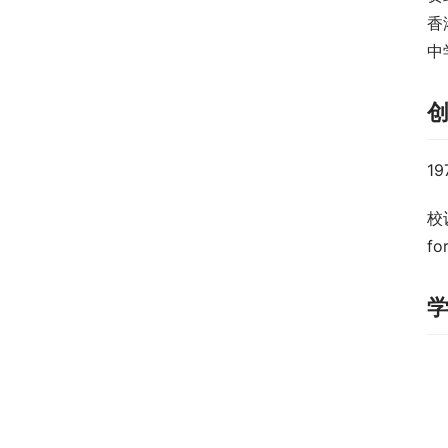
香
中
1
校训
fo