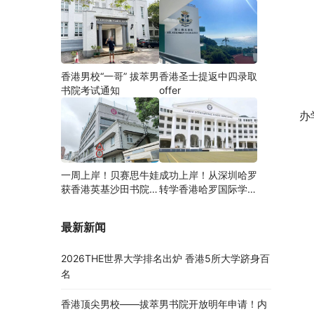
香港男校“一哥” 拔萃男
香港圣士提返中四录取
书院考试通知
offer
办
一周上岸！贝赛思牛娃
成功上岸！从深圳哈罗
获香港英基沙田书院录
转学香港哈罗国际学
取，靠的竟是这个法宝
校，候补转正拿下
Offer！
最新新闻
2026THE世界大学排名出炉 香港5所大学跻身百
名
香港顶尖男校——拔萃男书院开放明年申请！内