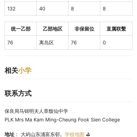
132
40
8
8
统一乙部
乙部地区
非保留位
直属联繫
76
离岛区
76
0
相关
小学
联系方式
保良局马锦明夫人章馥仙中学
PLK Mrs Ma Kam Ming-Cheung Fook Sien College
地址
： 大屿山东涌富东邨。
学校地图
 ⛳