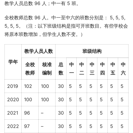
教学人员总数 96 人；中一有 5 班。
全校教师总数 96 人。中一至中六的班数分别是： 5, 5, 5, 
5, 5, 5。（注：以下班级结构是指可开班数目。有些学校会
将原本班数增加，但学生人数不变。）
教学人员人数
班级结构
学年
全校
核准
总
中
中
中
中
中
中
教师
编制
数
一
二
三
四
五
六
2019
102
100
30
5
5
5
5
5
5
2020
100
100
30
5
5
5
5
5
5
2021
96
–
30
5
5
5
5
5
5
2022
97
–
30
5
5
5
5
5
5