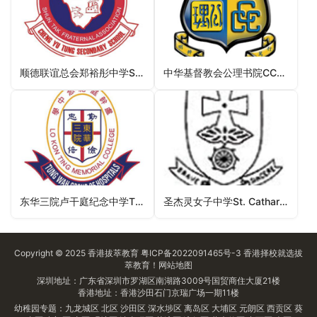
顺德联谊总会郑裕彤中学Shun Tak Fraternal Association Cheng Yu Tung Secondary School（西贡区中学）
中华基督教会公理书院CCC Kung Lee College（湾仔区中学）
东华三院卢干庭纪念中学TWGHs Lo Kon Ting Memorial College（元朗区中学）
圣杰灵女子中学St. Catharine’s School For Girls（观塘区中学）
Copyright © 2025
香港拔萃教育
粤ICP备2022091465号-3
香港择校
就选拔
萃教育！
网站地图
深圳地址：广东省深圳市罗湖区南湖路3009号国贸商住大厦21楼
香港地址：香港沙田石门京瑞广场一期11楼
幼稚园专题：
九龙城区
北区
沙田区
深水埗区
离岛区
大埔区
元朗区
西贡区
葵