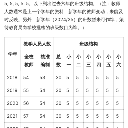
5, 5, 5, 5, 5。以下列出过去六年的班级结构。（注：教师
人数通常是上一个学年的资料；新学年的教师变动，未能及
时反映。另外，新学年（2024/25）的班数暂未可作準，须
待教育局向学校批核的班级数目为準。）
教学人员人数
班级结构
学年
全校
核准
总
小
小
小
小
小
小
教师
编制
数
一
二
三
四
五
六
2018
54
53
30
5
5
5
5
5
5
2019
55
54
30
5
5
5
5
5
5
2020
56
54
30
5
5
5
5
5
5
2021
57
54
30
5
5
5
5
5
5