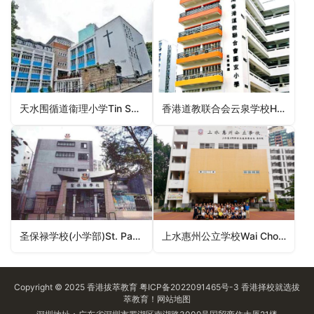
天水围循道衞理小学Tin Shui Wai Methodist Primary School（元朗区小学）
香港道教联合会云泉学校HKTA Wun Tsuen School（观塘区小学）
圣保禄学校(小学部)St. Paul’s Convent School (Primary Section)（湾仔区小学）
上水惠州公立学校Wai Chow Public School (Sheung Shui)（北区小学）
Copyright © 2025
香港拔萃教育
粤ICP备2022091465号-3
香港择校
就选拔
萃教育！
网站地图