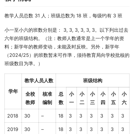
教学人员总数 31 人；班级总数为 18 班，每级约有 3 班
小一至小六的班数分别是： 3, 3, 3, 3, 3, 3。以下列出过去
六年的班级结构。（注：教师人数通常是上一个学年的资
料；新学年的教师变动，未能及时反映。另外，新学年
（2024/25）的班数暂未可作準，须待教育局向学校批核的
班级数目为準。）
教学人员人数
班级结构
学年
全校
核准
总
小
小
小
小
小
小
教师
编制
数
一
二
三
四
五
六
2018
30
–
18
3
3
3
3
3
3
2019
30
–
18
3
3
3
3
3
3