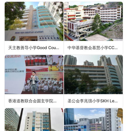
天主教善导小学Good Counsel Catholic Primary School（深水埗区小学）
中华基督教会基慧小学CCC Kei Wai Primary School（荃湾区小学）
香港道教联合会圆玄学院陈吕重德纪念学校HKTA YYI Chan Lui Chung Tak Memorial School（观塘区小学）
圣公会李兆强小学SKH Lee Shiu Keung Primary School（观塘区小学）