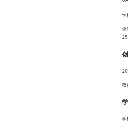
学
全
2
2
校训
学