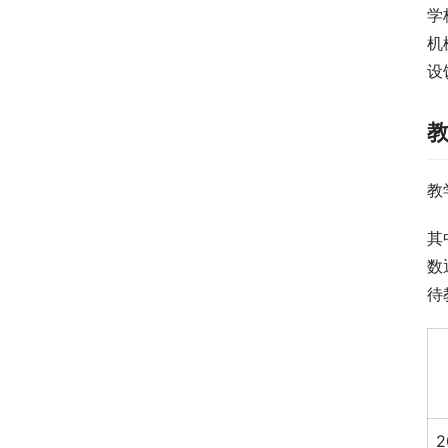
学
机
设
教
其
数
待
2