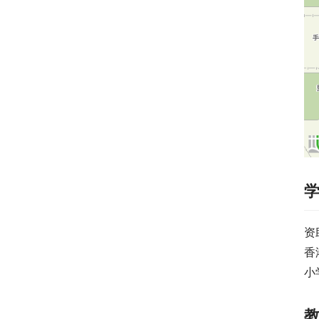
资
香
小