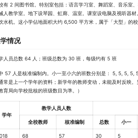
校有 2 间图书馆。特别室包括：语言学习室、舞蹈室、音乐室
械人教学室。地下设琴园、虹廊、温室。课室设电脑及视听器材
饮水机。这小学佔地面积大约 6,500 平方米，属于「大型」的
教学情况
学人员总数 64 人；班级总数为 30 班，每级约有 5 班
中 57 人是核准编制内。小一至小六的班数分别是： 5, 5, 5, 
通常是上一个学年的资料；新学年的教师变动，未能及时反映。另
教育局向学校批核的班级数目为準。）
教学人员人数
学年
全校教师
核准编制
总数
小一
018
68
57
30
5