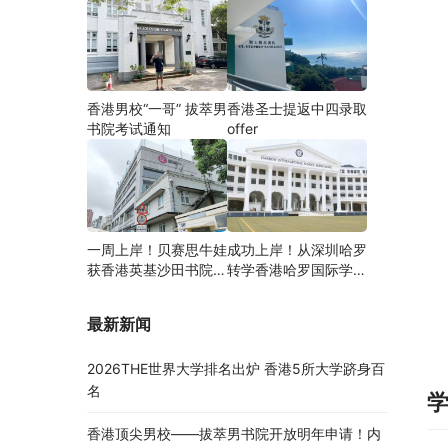
香港男校“一哥” 拔萃男
香港圣士提返中四录取
书院考试通知
offer
一周上岸！贝赛思牛娃
成功上岸！从深圳哈罗
获香港英基沙田书院录
转学香港哈罗国际学
取，靠的竟是这个法宝
校，候补转正拿下
Offer！
最新新闻
2026THE世界大学排名出炉 香港5所大学跻身百
名
香港顶尖男校——拔萃男书院开放明年申请！内