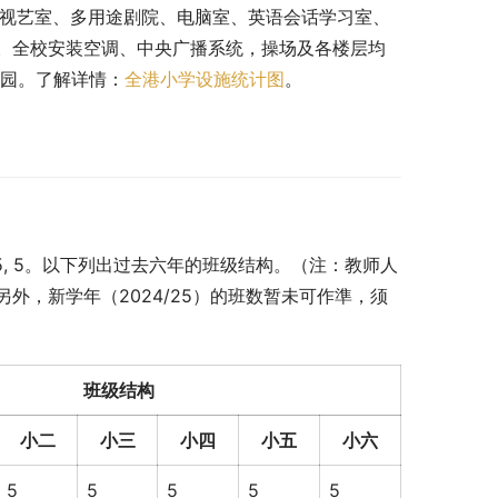
、视艺室、多用途剧院、电脑室、英语会话学习室、
。全校安装空调、中央广播系统，操场及各楼层均
校园。了解详情：
全港小学设施统计图
。
5, 5, 5。以下列出过去六年的班级结构。（注：教师人
外，新学年（2024/25）的班数暂未可作準，须
班级结构
小二
小三
小四
小五
小六
5
5
5
5
5