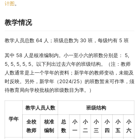
计图
。
教学情况
教学人员总数 64 人；班级总数为 30 班，每级约有 5 班
其中 58 人是核准编制内。小一至小六的班数分别是： 5, 
5, 5, 5, 5, 5。以下列出过去六年的班级结构。（注：教师
人数通常是上一个学年的资料；新学年的教师变动，未能及
时反映。另外，新学年（2024/25）的班数暂未可作準，须
待教育局向学校批核的班级数目为準。）
教学人员人数
班级结构
学年
全校
核准
总
小
小
小
小
小
小
教师
编制
数
一
二
三
四
五
六