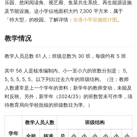
乐园、悠闲阅读角、视艺廊、鱼菜共生系统、再生能源设施
及节能设施。这小学佔地面积大约 7,300 平方米，属于
「特大型」的校园。了解详情：
全港小学设施统计图
。
教学情况
教学人员总数 61 人；班级总数为 30 班，每级约有 5 班
其中 56 人是核准编制内。小一至小六的班数分别是： 5, 
5, 5, 5, 5, 5。以下列出过去六年的班级结构。（注：教师
人数通常是上一个学年的资料；新学年的教师变动，未能及
时反映。另外，新学年（2024/25）的班数暂未可作準，须
待教育局向学校批核的班级数目为準。）
教学人员人数
班级结构
学年
全校
核准
总
小
小
小
小
小
小