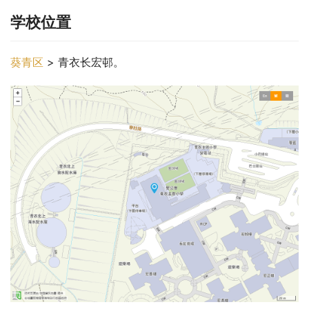
学校位置
葵青区
 > 青衣长宏邨。