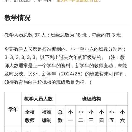
教学情况
教学人员总数 37 人；班级总数为 18 班，每级约有 3 班
全部教学人员都是核准编制内。小一至小六的班数分别是： 
3, 3, 3, 3, 3, 3。以下列出过去六年的班级结构。（注：教
师人数通常是上一个学年的资料；新学年的教师变动，未能
及时反映。另外，新学年（2024/25）的班数暂未可作準，
须待教育局向学校批核的班级数目为準。）
教学人员人数
班级结构
学年
全校
核准
总
小
小
小
小
小
小
教师
编制
数
一
二
三
四
五
六