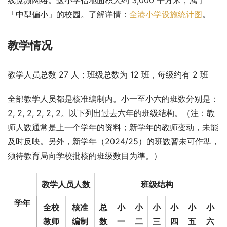
「中型偏小」的校园。了解详情：
全港小学设施统计图
。
教学情况
教学人员总数 27 人；班级总数为 12 班，每级约有 2 班
全部教学人员都是核准编制内。小一至小六的班数分别是： 
2, 2, 2, 2, 2, 2。以下列出过去六年的班级结构。（注：教
师人数通常是上一个学年的资料；新学年的教师变动，未能
及时反映。另外，新学年（2024/25）的班数暂未可作準，
须待教育局向学校批核的班级数目为準。）
教学人员人数
班级结构
学年
全校
核准
总
小
小
小
小
小
小
教师
编制
数
一
二
三
四
五
六