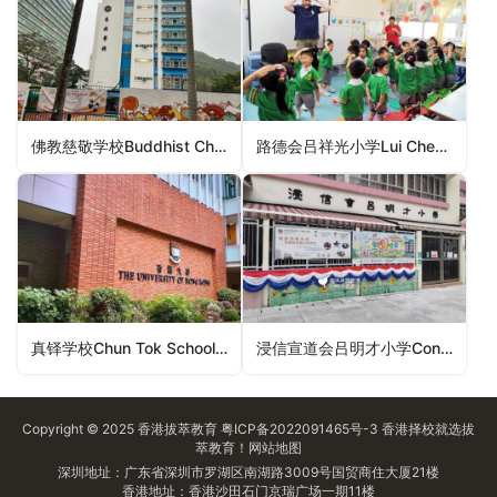
佛教慈敬学校Buddhist Chi King Primary School（观塘区小学）
路德会吕祥光小学Lui Cheung Kwong Lutheran Primary School（屯门区小学）
真铎学校Chun Tok School（黄大仙区小学）
浸信宣道会吕明才小学Conservative Baptist Lui Ming Choi Primary School（观塘区小学）
Copyright © 2025
香港拔萃教育
粤ICP备2022091465号-3
香港择校
就选拔
萃教育！
网站地图
深圳地址：广东省深圳市罗湖区南湖路3009号国贸商住大厦21楼
香港地址：香港沙田石门京瑞广场一期11楼