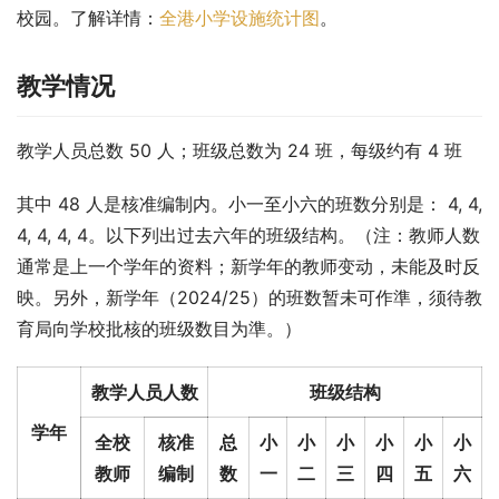
校园。了解详情：
全港小学设施统计图
。
教学情况
教学人员总数 50 人；班级总数为 24 班，每级约有 4 班
其中 48 人是核准编制内。小一至小六的班数分别是： 4, 4, 
4, 4, 4, 4。以下列出过去六年的班级结构。（注：教师人数
通常是上一个学年的资料；新学年的教师变动，未能及时反
映。另外，新学年（2024/25）的班数暂未可作準，须待教
育局向学校批核的班级数目为準。）
教学人员人数
班级结构
学年
全校
核准
总
小
小
小
小
小
小
教师
编制
数
一
二
三
四
五
六