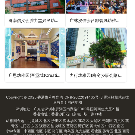
粤南信义会腓力堂兴民幼儿学园Lutheran Philip House Hing Man Nursery School（东区幼稚园）
广林浸信会吕郭碧凤幼稚园Kwong Lam Baptist Lui Kwok Pat Fong Kindergarten（沙田区幼稚园）
启思幼稚园(帝堡城)Creative Kindergarten (Castello)（沙田区幼稚园）
力行幼稚园(梅窝乡事会路)Lick Hang Kindergarten (Rural Committee Road)（离岛区幼稚园）
Copyright © 2025
香港拔萃教育
粤ICP备2022091465号-3
香港择校
就选拔
萃教育！
网站地图
深圳地址：广东省深圳市罗湖区南湖路3009号国贸商住大厦21楼
香港地址：香港沙田石门京瑞广场一期11楼
幼稚园专题：
九龙城区
北区
沙田区
深水埗区
离岛区
大埔区
元朗区
西贡区
葵
青区
屯门区
东区
观塘区
油尖旺区
荃湾区
湾仔区
黄大仙区
中西区
南区
小学专题：
中西区
南区
东区
湾仔区
离岛区
九龙城区
观塘区
葵青区
北区
西贡