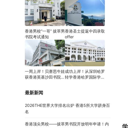
香港男校“一哥” 拔萃男
香港圣士提返中四录取
书院考试通知
offer
一周上岸！贝赛思牛娃
成功上岸！从深圳哈罗
获香港英基沙田书院录
转学香港哈罗国际学
取，靠的竟是这个法宝
校，候补转正拿下
Offer！
最新新闻
2026THE世界大学排名出炉 香港5所大学跻身百
名
香港顶尖男校——拔萃男书院开放明年申请！内