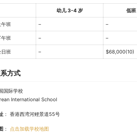
幼儿 3-4 岁
低班 
上午班
–
–
下午班
–
–
全日班
–
$68,000(10)
联系方式
国国际学校
rean International School
址
： 香港西湾河鲤景道55号
图
： 
点击加载学校地图