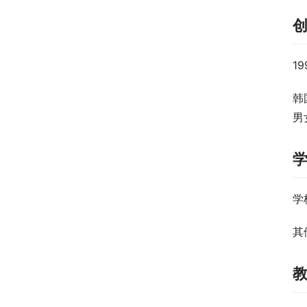
1
韩
男
学
其