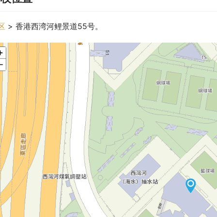
区
 > 香港西湾河鲤景道55号。