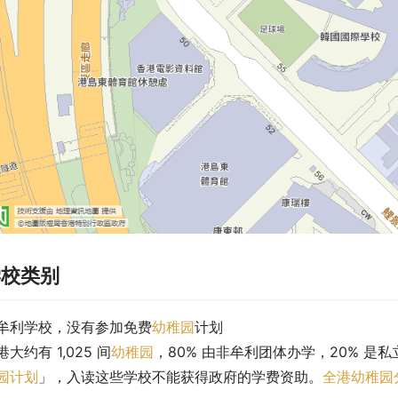
学校类别
牟利学校，没有参加免费
幼稚园
计划
港大约有 1,025 间
幼稚园
，80% 由非牟利团体办学，20% 是
园计划
」，入读这些学校不能获得政府的学费资助。
全港幼稚园